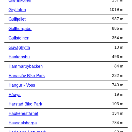
Grønnkollen
197 m
Grytfoten
1019 m
Gullfjellet
987 m
Gullhorgabu
885 m
Gullsteinen
354 m
Guvåghytta
10 m
Haakonsbu
496 m
Hammarbybacken
84 m
Hanaslöv Bike Park
232 m
Hangur - Voss
740 m
Håøya
19 m
Harstad Bike Park
103 m
Haukenestårnet
334 m
Hausdalshorga
784 m