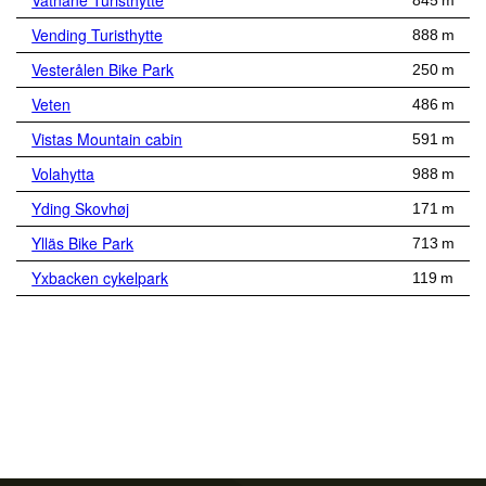
Vatnane Turisthytte
845 m
Vending Turisthytte
888 m
Vesterålen Bike Park
250 m
Veten
486 m
Vistas Mountain cabin
591 m
Volahytta
988 m
Yding Skovhøj
171 m
Ylläs Bike Park
713 m
Yxbacken cykelpark
119 m