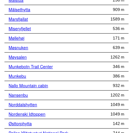
Maistua
256 m
Målsethytta
909 m
Marsfjallat
1589 m
Miseryfjellet
536 m
Møllehøj
171 m
Møsnuken
639 m
Møysalen
1262 m
Munkebotn Trail Center
346 m
Munkebu
386 m
Nallo Mountain cabin
932 m
Nansenbu
1202 m
Norddalshytten
1049 m
Nordenski Idtoppen
1049 m
Østtorphytta
142 m