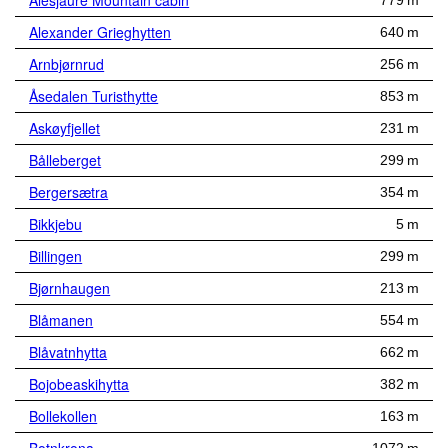
Alesjaure Mountain cabin
779 m
Alexander Grieghytten
640 m
Arnbjørnrud
256 m
Åsedalen Turisthytte
853 m
Askøyfjellet
231 m
Bålleberget
299 m
Bergersætra
354 m
Bikkjebu
5 m
Billingen
299 m
Bjørnhaugen
213 m
Blåmanen
554 m
Blåvatnhytta
662 m
Bojobeaskihytta
382 m
Bollekollen
163 m