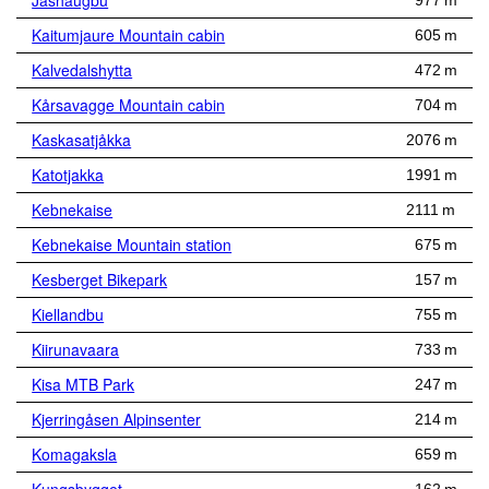
Jashaugbu
977 m
Kaitumjaure Mountain cabin
605 m
Kalvedalshytta
472 m
Kårsavagge Mountain cabin
704 m
Kaskasatjåkka
2076 m
Katotjakka
1991 m
Kebnekaise
2111 m
Kebnekaise Mountain station
675 m
Kesberget Bikepark
157 m
Kiellandbu
755 m
Kiirunavaara
733 m
Kisa MTB Park
247 m
Kjerringåsen Alpinsenter
214 m
Komagaksla
659 m