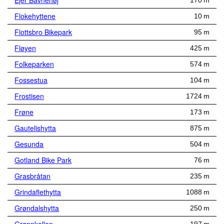
Ejer Bavnehøj
170 m
Flokehyttene
10 m
Flottsbro Bikepark
95 m
Fløyen
425 m
Folkeparken
574 m
Fossestua
104 m
Frostisen
1724 m
Frøne
173 m
Gautelishytta
875 m
Gesunda
504 m
Gotland Bike Park
76 m
Grasbråtan
235 m
Grindaflethytta
1088 m
Grøndalshytta
250 m