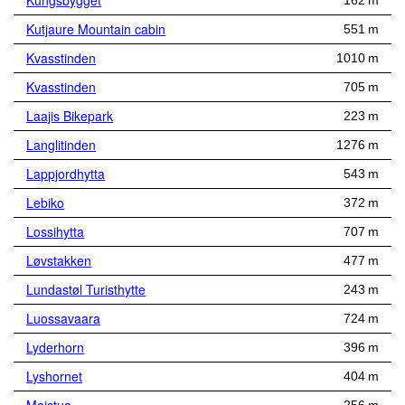
Kungsbygget
162 m
Kutjaure Mountain cabin
551 m
Kvasstinden
1010 m
Kvasstinden
705 m
Laajis Bikepark
223 m
Langlitinden
1276 m
Lappjordhytta
543 m
Lebiko
372 m
Lossihytta
707 m
Løvstakken
477 m
Lundastøl Turisthytte
243 m
Luossavaara
724 m
Lyderhorn
396 m
Lyshornet
404 m