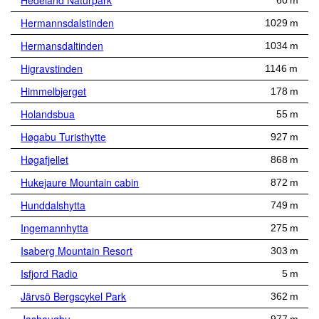
Hedeland Naturpark
60 m
Hermannsdalstinden
1029 m
Hermansdaltinden
1034 m
Higravstinden
1146 m
Himmelbjerget
178 m
Holandsbua
55 m
Høgabu Turisthytte
927 m
Høgafjellet
868 m
Hukejaure Mountain cabin
872 m
Hunddalshytta
749 m
Ingemannhytta
275 m
Isaberg Mountain Resort
303 m
Isfjord Radio
5 m
Järvsö Bergscykel Park
362 m