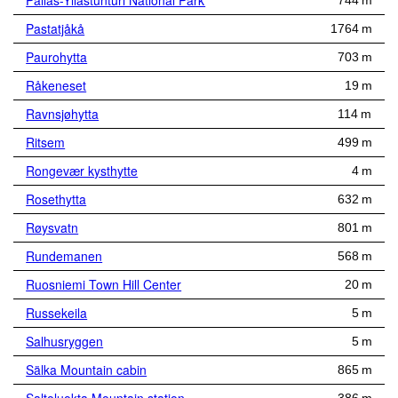
Pallas-Yllästunturi National Park
744 m
Pastatjåkå
1764 m
Paurohytta
703 m
Råkeneset
19 m
Ravnsjøhytta
114 m
Ritsem
499 m
Rongevær kysthytte
4 m
Rosethytta
632 m
Røysvatn
801 m
Rundemanen
568 m
Ruosniemi Town Hill Center
20 m
Russekeila
5 m
Salhusryggen
5 m
Sälka Mountain cabin
865 m