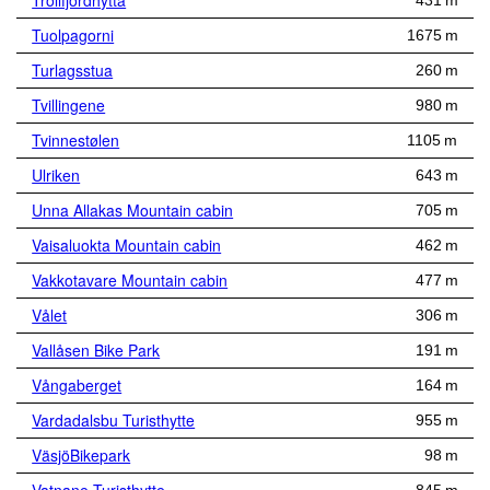
Trollfjordhytta
431 m
Tuolpagorni
1675 m
Turlagsstua
260 m
Tvillingene
980 m
Tvinnestølen
1105 m
Ulriken
643 m
Unna Allakas Mountain cabin
705 m
Vaisaluokta Mountain cabin
462 m
Vakkotavare Mountain cabin
477 m
Vålet
306 m
Vallåsen Bike Park
191 m
Vångaberget
164 m
Vardadalsbu Turisthytte
955 m
VäsjöBikepark
98 m