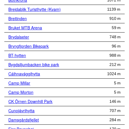
Botnkrona
1072 m
Breidablik Turisthytte (Kvam)
1139 m
Breitinden
910 m
Bruket MTB Arena
59 m
Brydalseter
748 m
Bryngfjorden Bikepark
96 m
BT-hytten
988 m
Bygdsiljumbacken bike park
212 m
Cáihnavággihytta
1024 m
Camp Millar
5 m
Camp Morton
5 m
CK Örnen Downhill Park
146 m
Cunojávrihytta
707 m
Damsgårdsfjellet
284 m