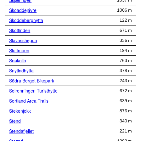
Skjæringen
1037 m
Skoaddejávre
1006 m
Skoddeberghytta
122 m
Skottinden
671 m
Slavasshøgda
336 m
Slettmoen
194 m
Snøkolla
763 m
Snytindhytta
378 m
Södra Berget Bikepark
243 m
Solrenningen Turisthytte
672 m
Sortland Area Trails
639 m
Stekenjokk
876 m
Stend
340 m
Stendafjellet
221 m