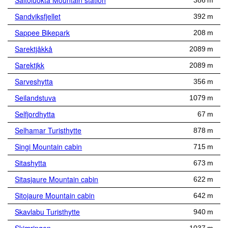
Saltoluokta Mountain station
386 m
Sandviksfjellet
392 m
Sappee Bikepark
208 m
Sarektjåkkå
2089 m
Sarektjkk
2089 m
Sarveshytta
356 m
Seilandstuva
1079 m
Selfjordhytta
67 m
Selhamar Turisthytte
878 m
Singi Mountain cabin
715 m
Sitashytta
673 m
Sitasjaure Mountain cabin
622 m
Sitojaure Mountain cabin
642 m
Skavlabu Turisthytte
940 m