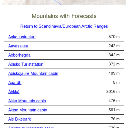
Mountains with Forecasts
Return to Scandinavia/European Arctic Ranges
Aakenustunturi
570 m
Aavasaksa
242 m
Abborhøgda
342 m
Abisko Turiststation
372 m
Abiskojaure Mountain cabin
489 m
Agardh
5 m
Áhkká
2016 m
Akka Mountain cabin
476 m
Aktse Mountain cabin
561 m
Ale Bikepark
76 m