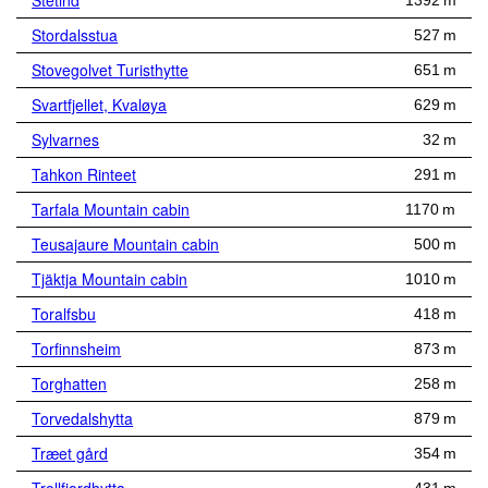
Stetind
1392 m
Stordalsstua
527 m
Stovegolvet Turisthytte
651 m
Svartfjellet, Kvaløya
629 m
Sylvarnes
32 m
Tahkon Rinteet
291 m
Tarfala Mountain cabin
1170 m
Teusajaure Mountain cabin
500 m
Tjäktja Mountain cabin
1010 m
Toralfsbu
418 m
Torfinnsheim
873 m
Torghatten
258 m
Torvedalshytta
879 m
Træet gård
354 m