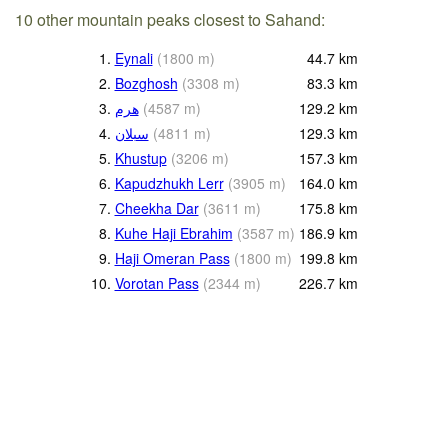
10 other mountain peaks closest to Sahand:
1.
Eynali
(
1800
m
)
44.7
km
2.
Bozghosh
(
3308
m
)
83.3
km
3.
هرم
(
4587
m
)
129.2
km
4.
سبلان
(
4811
m
)
129.3
km
5.
Khustup
(
3206
m
)
157.3
km
6.
Kapudzhukh Lerr
(
3905
m
)
164.0
km
7.
Cheekha Dar
(
3611
m
)
175.8
km
8.
Kuhe Haji Ebrahim
(
3587
m
)
186.9
km
9.
Haji Omeran Pass
(
1800
m
)
199.8
km
10.
Vorotan Pass
(
2344
m
)
226.7
km