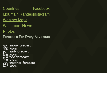
Countries
Facebook
Mountain Ranges
Instagram
Weather Maps
Whiteroom News
Photos
Forecasts For Every Adventure
Terms of Use
Privacy Policy
Cookie Policy
Contact Us
© 2026 Meteo365 Ltd. All rights reserved