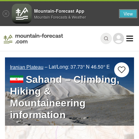
Mountain-Forecast App
View
Mountain Forecasts & Weather
– Lat/Long:
37.73° N
46.50° E
Iranian Plateau
Sahand – Climbing,
Hiking &
Mountaineering
information