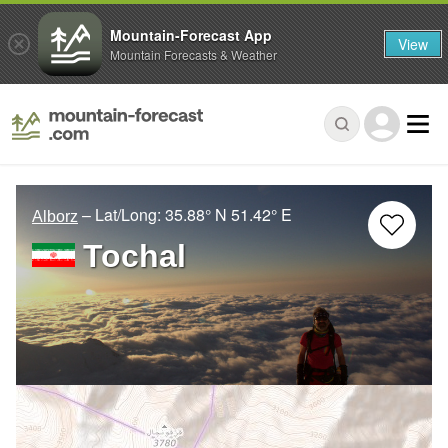
Mountain-Forecast App
View
Mountain Forecasts & Weather
– Lat/Long:
35.88° N
51.42° E
Alborz
Tochal