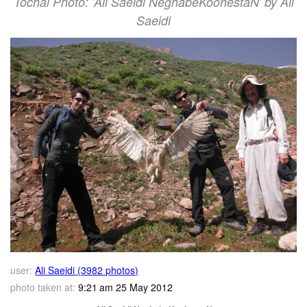
Tochal Photo: 'Ali Saeidi NeghabeKoohestaN' by Ali
Saeidi
user:
Ali Saeidi (3982 photos)
photo taken at:
9:21 am 25 May 2012