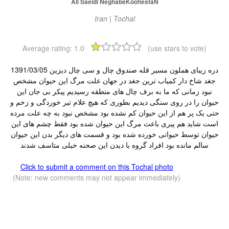
Ali Saeidi NeghabeKoohestaN
Iran | Tochal
Average rating:
1.0
(use stars to vote)
دره زیبای هملون مسیر قله صندوق چال و سی چال دیزین 1391/03/05
جغد شاخ دار کمیاب ترین جغد در جهان علت مرگ این حیوان مشخص
نبود زمانی که ما به برف چال های منطقه رسیدیم پیکر بی جان این
حیوان را در روی سنگی دیدیم بطوری که هیچ علام تیر خوردگی و زخم و
حتی یک پر هم از این حیوان کم نشده بود مشخص نبود به چه علت مرده
است شاید هم پیری باعث مرگ این حیوان شده بود فقط چشم های این
حیوان توسط حیوانی خورده شده بود و قسمت های دیگر بدن این حیوان
سالم مانده بود افراد گروه با دیدن این صحنه خیلی متاسف شدند
Click to submit a comment on this Tochal photo
(Note: new comments may not appear immediately)