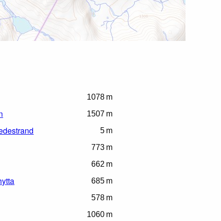
1078 m
n
1507 m
vedestrand
5 m
773 m
662 m
ytta
685 m
578 m
1060 m