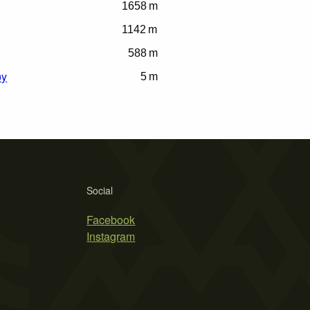
1658 m
1142 m
588 m
øy
5 m
Social
Facebook
Instagram