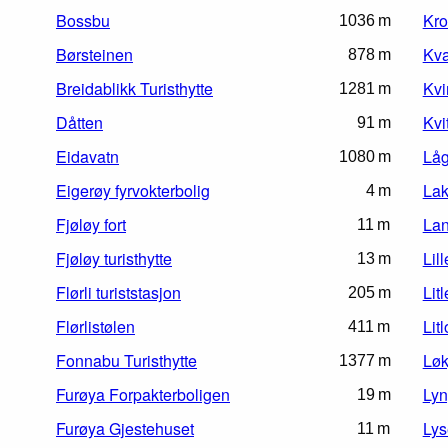
Bossbu
Kro
1036 m
Børsteinen
Kv
878 m
Breidablikk Turisthytte
Kvi
1281 m
Dåtten
Kvi
91 m
Eidavatn
Låg
1080 m
Eigerøy fyrvokterbolig
Lak
4 m
Fjøløy fort
Lan
11 m
Fjøløy turisthytte
Lil
13 m
Flørli turiststasjon
Lit
205 m
Flørlistølen
Litl
411 m
Fonnabu Turisthytte
Løk
1377 m
Furøya Forpakterboligen
Lyn
19 m
Furøya Gjestehuset
Lys
11 m