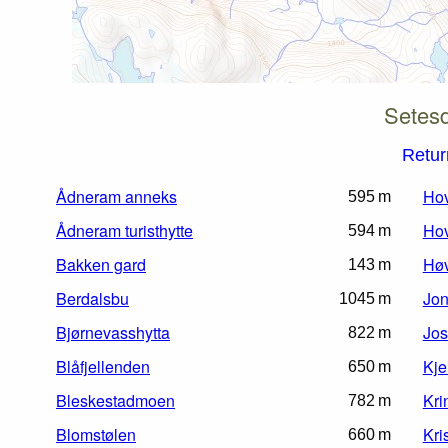
Setesd
Retur
Ådneram anneks
Hov
595 m
Ådneram turisthytte
Hov
594 m
Bakken gard
Høv
143 m
Berdalsbu
Jon
1045 m
Bjørnevasshytta
Jo
822 m
Blåfjellenden
Kje
650 m
Bleskestadmoen
Kri
782 m
Blomstølen
Kri
660 m