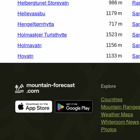
Heibergtunet Storevatn
Ran
986 m
Hellevassbu
San
1179 m
Hengeltjørnhytta
Sa
717 m
Holmaskjer Turisthytte
Sa
1523 m
Holmavatn
San
1156 m
Hovatn
Sa
1133 m
Explore
Countries
Mountain Range
Weather Maps
Whiteroom News
Photos