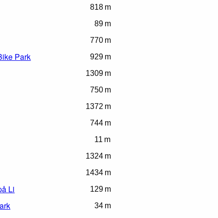
818 m
89 m
770 m
Bike Park
929 m
1309 m
750 m
1372 m
744 m
11 m
1324 m
1434 m
å Li
129 m
ark
34 m