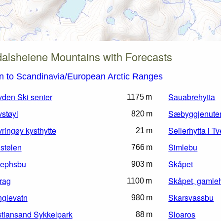
alsheiene Mountains with Forecasts
n to Scandinavia/European Arctic Ranges
den Ski senter
Sauabrehytta
1175 m
støyl
Sæbyggjenute
820 m
ringøy kysthytte
Seilerhytta i T
21 m
stølen
Simlebu
766 m
sephsbu
Skåpet
903 m
rag
Skåpet, gamleh
1100 m
nglevatn
Skarsvassbu
980 m
stiansand Sykkelpark
Sloaros
88 m