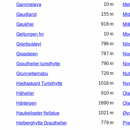
Gammeløya
Mel
10 m
Gaudland
Mid
155 m
Gaukhei
Mjå
918 m
Geitungen fyr
Mog
10 m
Granbustøyl
Nil
796 m
Grasdalen
No
787 m
Grautheller turisthytte
Nor
790 m
Grunnetjørnsbu
Nut
729 m
Hadlaskard Turisthytte
Nys
1016 m
Håheller
Ola
910 m
Hårteigen
Ol
1690 m
Haukeliseter fjellstue
Øy
1021 m
Heiberghytta Grautheller
Pre
779 m