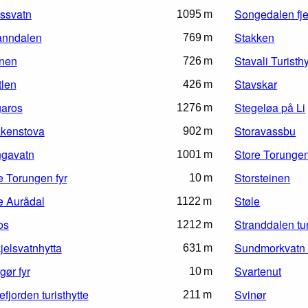
ssvatn
Songedalen fje
1095 m
anndalen
Stakken
769 m
nen
Stavali Turisthy
726 m
tlen
Stavskar
426 m
aros
Stegeløa på Li
1276 m
kenstova
Storavassbu
902 m
gavatn
Store Torunge
1001 m
le Torungen fyr
Storsteinen
10 m
le Aurådal
Støle
1122 m
os
Stranddalen tur
1212 m
jelsvatnhytta
Sundmorkvatn t
631 m
gør fyr
Svartenut
10 m
efjorden turisthytte
Svinør
211 m