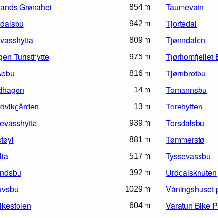
ands Grønahei
Taumevatn
854 m
dalsbu
Tjortedal
942 m
vasshytta
Tjønndalen
809 m
en Turisthytte
Tjørhomfjellet 
975 m
sebu
Tjørnbrotbu
816 m
dhagen
Tomannsbu
14 m
dvikgården
Torehytten
13 m
evasshytta
Torsdalsbu
939 m
tøyl
Tømmerstø
881 m
lia
Tyssevassbu
517 m
andsbu
Urddalsknuten
392 m
uvsbu
Våningshuset p
1029 m
ikestolen
Varatun Bike P
604 m