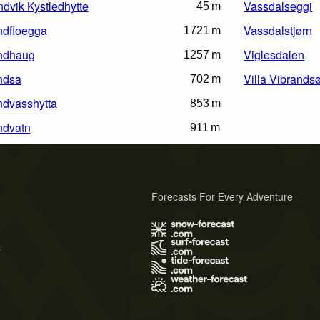
dvik Kystledhytte
Vassdalseggi
45 m
dfloegga
Vassdalstjørn
1721 m
ndhaug
Viglesdalen
1257 m
ndsa
Villa Vibrands
702 m
dvasshytta
853 m
ndvatn
911 m
Forecasts For Every Adventure
s