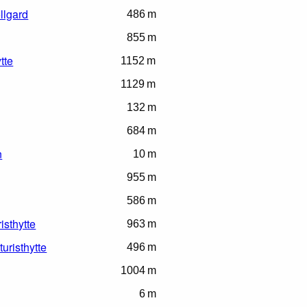
llgard
486 m
855 m
tte
1152 m
1129 m
132 m
684 m
n
10 m
955 m
586 m
isthytte
963 m
uristhytte
496 m
1004 m
6 m