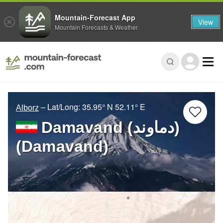
Mountain-Forecast App
View
Mountain Forecasts & Weather
– Lat/Long:
35.95° N
52.11° E
Alborz
Damavand (دماوند)
(Damavand)