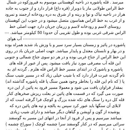
میرسد . قله پاشوره در ناحیه کوهستانی موسوم به فیروزکوه در شمال
خط الراس طولانی ماز یا دوبرار (قره داغ) قرار دارد و از جنوب به جاده
هراز در ناحیه نیاک و نوا و رینه و از شرق به دره رودخانه ارجمند و نمرود
و از غرب به خط الراس هماسون متصل میشود و در جنوب این کوهستان
روستای لاسم و رودخانه لاسم و زرمان جریان دارد جهت اصلی خط
الراس شرقی غربی بوده و طول تقریبی آن حدودا 50 کیلومتر میباشد. ---
--------------------------------------------------------------------- آب هوای
پاشوره در پائیز و زمستان بسیار سرد سیر و با وزش باد شدید همراه بوده
و در بهار و تابستان معتدل و پایدار میباشد, جهت اصلی جریان باد در روی
این خط الراس از جناح غربی بوده و در هر دو سوی جناح شمالی و جنوبی
این قله آب مصرفی مورد نیاز یافت میشود. پس از عبور از قله های
پاشوره و پاشورک در ابتدای مسیر خط الراس قله هلزم , گردنه ای به
نام گردنه عبرت قرار دارد که با شیب خیلی زیاد که در مسیر شیب سنگ
پا ( که نام این قله را بخاطر وجود همین سنگ پا قله پاشوره گذاشته اند)
بمقدار فراوان یافت می شود و معمولا مسیر فرود به پائین از این دره
صورت می گیرد که در قسمت های پائین تر بعلت ریزش صخرهای کنار
قله کل دره را سنگ های تکه شده بزرگ و کوچک فرا گرفته است که از
لابلای آن سنگها باید عبور کرد سپس به یالچه و تپه های پائین دره که
پوشیده از گون و آویشن و گیاهان دیگر میباشد و دارای شیب زیادی
میباشد میرسیم و پس از فرود از آنجا در انتهای این مسیر به گوسفند
سرائی میرسیم که در کنار گوسفند سرا چشمه کوچک ( سوراخ چشمه )
قرار دارد که آب بسیار سرد و گوارائی دارد و محل خوبی برای چادر زدن