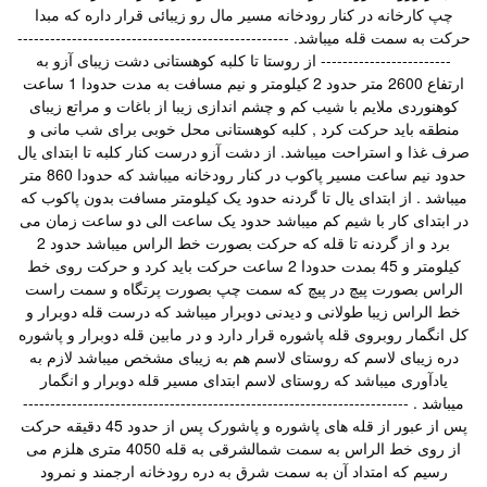
چپ کارخانه در کنار رودخانه مسیر مال رو زیبائی قرار داره که مبدا
حرکت به سمت قله میباشد. --------------------------------------------------
------------------------ از روستا تا کلبه کوهستانی دشت زیبای آزو به
ارتفاع 2600 متر حدود 2 کیلومتر و نیم مسافت به مدت حدودا 1 ساعت
کوهنوردی ملایم با شیب کم و چشم اندازی زیبا از باغات و مراتع زیبای
منطقه باید حرکت کرد , کلبه کوهستانی محل خوبی برای شب مانی و
صرف غذا و استراحت میباشد. از دشت آزو درست کنار کلبه تا ابتدای یال
حدود نیم ساعت مسیر پاکوب در کنار رودخانه میباشد که حدودا 860 متر
میباشد . از ابتدای یال تا گردنه حدود یک کیلومتر مسافت بدون پاکوب که
در ابتدای کار با شیم کم میباشد حدود یک ساعت الی دو ساعت زمان می
برد و از گردنه تا قله که حرکت بصورت خط الراس میباشد حدود 2
کیلومتر و 45 بمدت حدودا 2 ساعت حرکت باید کرد و حرکت روی خط
الراس بصورت پیچ در پیچ که سمت چپ بصورت پرتگاه و سمت راست
خط الراس زیبا طولانی و دیدنی دوبرار میباشد که درست قله دوبرار و
کل انگمار روبروی قله پاشوره قرار دارد و در مابین قله دوبرار و پاشوره
دره زیبای لاسم که روستای لاسم هم به زیبای مشخص میباشد لازم به
یادآوری میباشد که روستای لاسم ابتدای مسیر قله دوبرار و انگمار
میباشد . -----------------------------------------------------------------------
پس از عبور از قله های پاشوره و پاشورک پس از حدود 45 دقیقه حرکت
از روی خط الراس به سمت شمالشرقی به قله 4050 متری هلزم می
رسیم که امتداد آن به سمت شرق به دره رودخانه ارجمند و نمرود