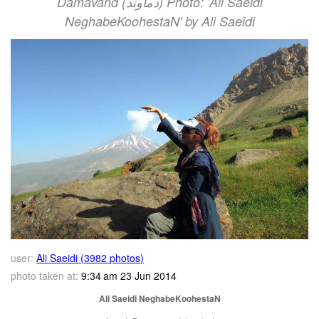
Damavand (دماوند) Photo: 'Ali Saeidi
NeghabeKoohestaN' by Ali Saeidi
user:
Ali Saeidi (3982 photos)
photo taken at:
9:34 am 23 Jun 2014
Ali Saeidi NeghabeKoohestaN