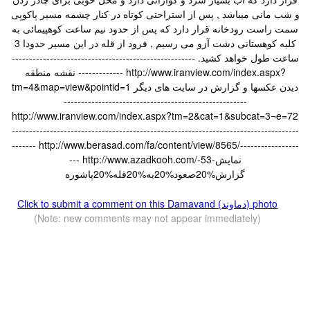
و شب مانی میباشد , پس از استراحتی کوتاه در کنار چشمه مسیر پاکوپی
سمت راست رودخانه قرار دارد که پس از حدود نیم ساعت کوهپیمائی به
کلبه کوهستانی دشت آزو می رسیم , فرود از قله در این مسیر حدودا 3
ساعت طول خواهد کشید. -----------------------------------------------------
------------- نقشه منطقه http://www.iranview.com/index.aspx?
tm=4&map=view&pointid=1 دیدن عکسها و گزارش در سایت های دیگر
-----------------------------------------------------
http://www.iranview.com/index.aspx?tm=2&cat=1&subcat=3¬e=72
-----------------------------------------------------------------------------------
------- http://www.berasad.com/fa/content/view/8565/-----------------
--- http://www.azadkooh.com/نمایش-53-
گزارش%20صعود%20به%20قله%20پاشوره
Click to submit a comment on this Damavand (دماوند) photo
(Note: new comments may not appear immediately)