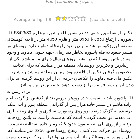
Iran | Damavand (دماوند)
Average rating:
1.8
(use stars to vote)
عکس از نسا میرزاخانی <> در مسیر قله پاشوره و هلزم 93/03/30 قله
پاشوره با ارتفاع 3850 یا 3950 متر و هلزم 4050 متر در ناحیه کوهستانی
منطقه فیروزکوه میباشد و بهترین دید را به قله دماوند دارد. روستای نوا
مسیر صعود به قله پاشوره بخاطر دید زیبای جبهه جنوبی دماوند و وجود
مه در پائین روستا که در بیشتر روزهای سال دارای مه میباشد یکی از
زیباترین و بکرترین روستاهای منطقه هراز میباشد که برای عکاسی
بخصوص گرفتن عکس از قله دماوند بهترین منطقه میباشد و بیشترین
عکس های قله دماوند را عکاسان حرفه ای از این روستا گرفته اند برای
دیدن این روستا فرصت را از دست ندهید بخصوص در بهار و پائیز. --------
----------------------------------------------------------------- برای رفتن به
قله پاشوره باید به سمت جاده رودهن برویم بعد از گذشتن از گردنه امام
زاده هاشم در مسیر جاده هراز پس از گذراندن منطقه پلور و آب اسک
نرسیده به گزنک درست روبروی رستوران سالاری و تابلوی رینه تابلوی
آب معدنی نوا نصب گردیده است که به سمت راست به پائین رودخانه
رفته و از روی پلی به نام مون حدود 8 کیلومتر جاده اسفالته به سمت
روستای نوا حرکت می کنیم , ارتفاع روستا حدود 2250 متر میباشد که
قبل از ورود به روستا کارخانه آب معدنی نوا قرار دارد که درست سمت