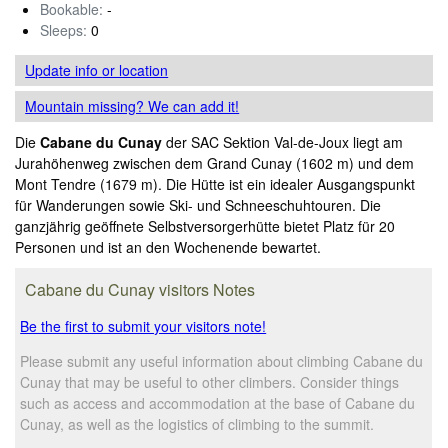
Bookable:
-
Sleeps:
0
Update info
or location
Mountain missing? We can add it!
Die
Cabane du Cunay
der SAC Sektion Val-de-Joux liegt am
Jurahöhenweg zwischen dem Grand Cunay (1602 m) und dem
Mont Tendre (1679 m). Die Hütte ist ein idealer Ausgangspunkt
für Wanderungen sowie Ski- und Schneeschuhtouren. Die
ganzjährig geöffnete Selbstversorgerhütte bietet Platz für 20
Personen und ist an den Wochenende bewartet.
Cabane du Cunay visitors Notes
Be the first to submit your visitors note!
Please submit any useful information about climbing Cabane du
Cunay that may be useful to other climbers. Consider things
such as access and accommodation at the base of Cabane du
Cunay, as well as the logistics of climbing to the summit.