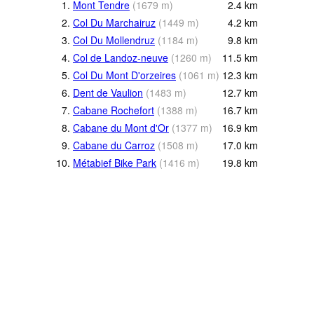
1.
Mont Tendre
(
1679
m
)
2.4
km
2.
Col Du Marchairuz
(
1449
m
)
4.2
km
3.
Col Du Mollendruz
(
1184
m
)
9.8
km
4.
Col de Landoz-neuve
(
1260
m
)
11.5
km
5.
Col Du Mont D'orzeires
(
1061
m
)
12.3
km
6.
Dent de Vaulion
(
1483
m
)
12.7
km
7.
Cabane Rochefort
(
1388
m
)
16.7
km
8.
Cabane du Mont d'Or
(
1377
m
)
16.9
km
9.
Cabane du Carroz
(
1508
m
)
17.0
km
10.
Métabief Bike Park
(
1416
m
)
19.8
km