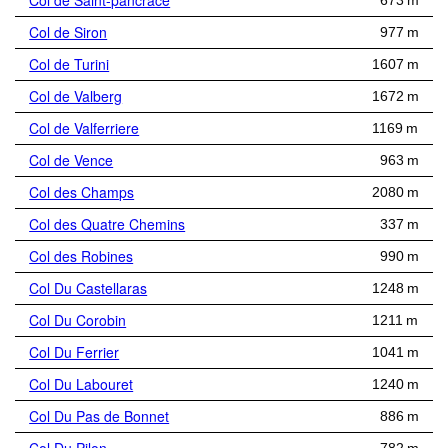
Col de Saint-pancrace
673 m
Col de Siron
977 m
Col de Turini
1607 m
Col de Valberg
1672 m
Col de Valferriere
1169 m
Col de Vence
963 m
Col des Champs
2080 m
Col des Quatre Chemins
337 m
Col des Robines
990 m
Col Du Castellaras
1248 m
Col Du Corobin
1211 m
Col Du Ferrier
1041 m
Col Du Labouret
1240 m
Col Du Pas de Bonnet
886 m