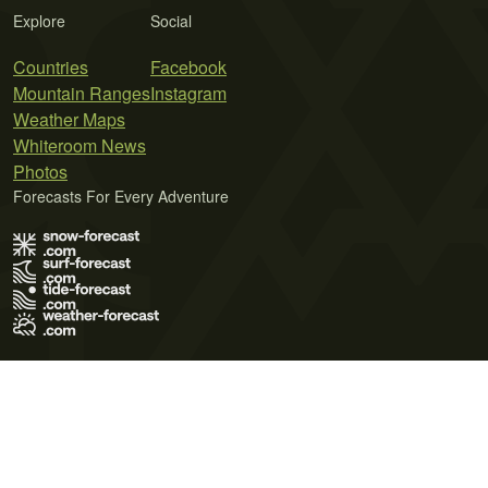
Explore
Social
Countries
Facebook
Mountain Ranges
Instagram
Weather Maps
Whiteroom News
Photos
Forecasts For Every Adventure
Terms of Use
Privacy Policy
Cookie Policy
Contact Us
© 2026 Meteo365 Ltd. All rights reserved