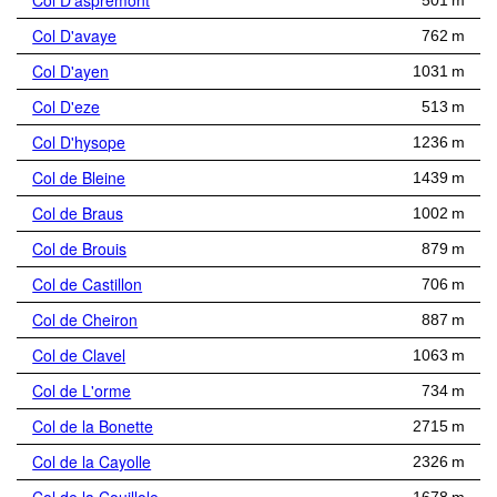
Col D'aspremont
501 m
Col D'avaye
762 m
Col D'ayen
1031 m
Col D'eze
513 m
Col D'hysope
1236 m
Col de Bleine
1439 m
Col de Braus
1002 m
Col de Brouis
879 m
Col de Castillon
706 m
Col de Cheiron
887 m
Col de Clavel
1063 m
Col de L'orme
734 m
Col de la Bonette
2715 m
Col de la Cayolle
2326 m