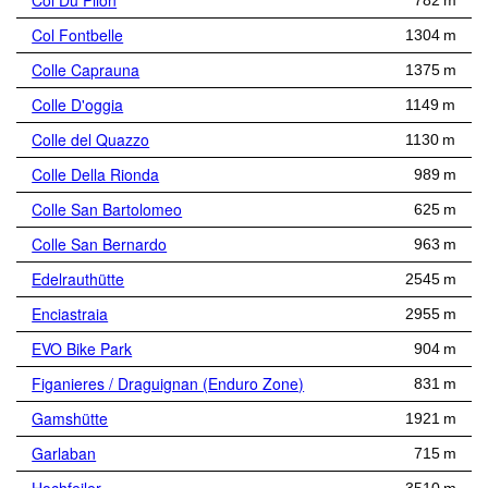
Col Du Pilon
782 m
Col Fontbelle
1304 m
Colle Caprauna
1375 m
Colle D'oggia
1149 m
Colle del Quazzo
1130 m
Colle Della Rionda
989 m
Colle San Bartolomeo
625 m
Colle San Bernardo
963 m
Edelrauthütte
2545 m
Enciastraia
2955 m
EVO Bike Park
904 m
Figanieres / Draguignan (Enduro Zone)
831 m
Gamshütte
1921 m
Garlaban
715 m