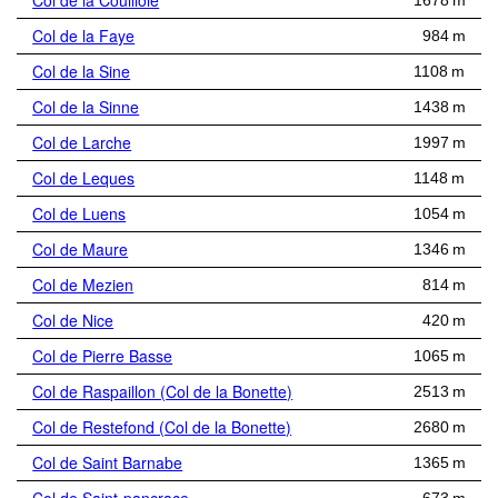
Col de la Couillole
1678 m
Col de la Faye
984 m
Col de la Sine
1108 m
Col de la Sinne
1438 m
Col de Larche
1997 m
Col de Leques
1148 m
Col de Luens
1054 m
Col de Maure
1346 m
Col de Mezien
814 m
Col de Nice
420 m
Col de Pierre Basse
1065 m
Col de Raspaillon (Col de la Bonette)
2513 m
Col de Restefond (Col de la Bonette)
2680 m
Col de Saint Barnabe
1365 m