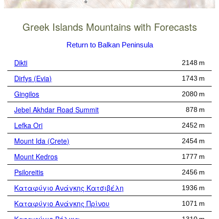
Greek Islands Mountains with Forecasts
Return to Balkan Peninsula
Dikti
2148 m
Dirfys (Evia)
1743 m
Gingilos
2080 m
Jebel Akhdar Road Summit
878 m
Lefka Ori
2452 m
Mount Ida (Crete)
2454 m
Mount Kedros
1777 m
Psiloreitis
2456 m
Καταφύγιο Ανάγκης Κατσιβέλη
1936 m
Καταφύγιο Ανάγκης Πρίνου
1071 m