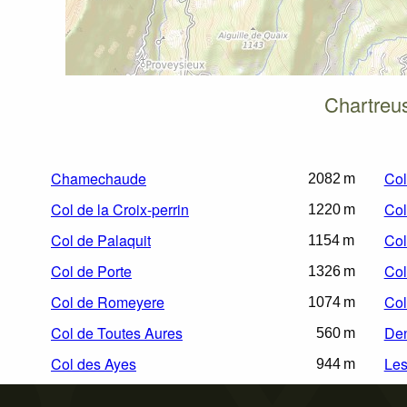
Chartreu
Chamechaude
Col
2082 m
Col de la Croix-perrin
Col
1220 m
Col de Palaquit
Col
1154 m
Col de Porte
Col
1326 m
Col de Romeyere
Col
1074 m
Col de Toutes Aures
Den
560 m
Col des Ayes
Les
944 m