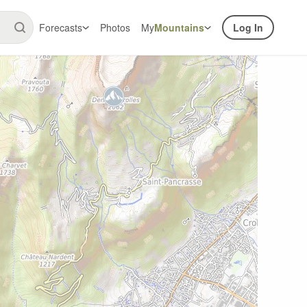
Forecasts
Photos
My
Mountains
Log In