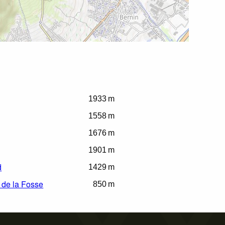
1933 m
1558 m
1676 m
1901 m
d
1429 m
 de la Fosse
850 m