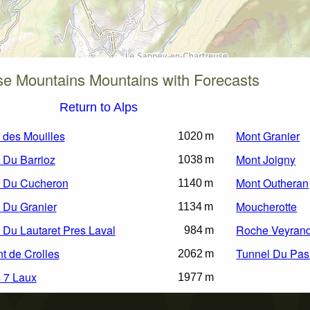
se Mountains Mountains with Forecasts
Return to Alps
 des Mouilles
Mont Granier
1020 m
 Du Barrioz
Mont Joigny
1038 m
 Du Cucheron
Mont Outheran
1140 m
 Du Granier
Moucherotte
1134 m
 Du Lautaret Pres Laval
Roche Veyran
984 m
t de Crolles
Tunnel Du Pas
2062 m
 7 Laux
1977 m