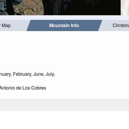
r Map
Mountain Info
Climbin
uary, February, June, July,
ntonio de Los Cobres