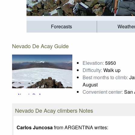
Forecasts
Weathe
Nevado De Acay Guide
Elevation:
5950
Difficulty:
Walk up
Best months to climb:
Jan
August
Convenient center:
San A
Nevado De Acay
Nevado De Acay climbers Notes
Carlos Juncosa
from ARGENTINA writes: