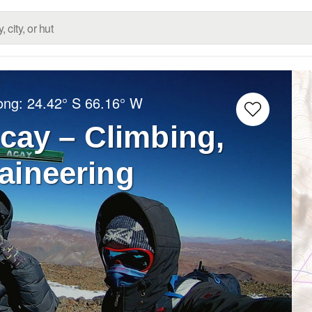
Long:
24.42° S
66.16° W
cay – Climbing,
aineering