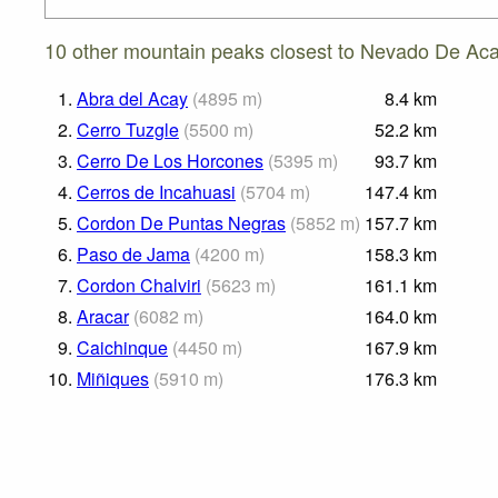
10 other mountain peaks closest to Nevado De Aca
1.
Abra del Acay
(
4895
m
)
8.4
km
2.
Cerro Tuzgle
(
5500
m
)
52.2
km
3.
Cerro De Los Horcones
(
5395
m
)
93.7
km
4.
Cerros de Incahuasi
(
5704
m
)
147.4
km
5.
Cordon De Puntas Negras
(
5852
m
)
157.7
km
6.
Paso de Jama
(
4200
m
)
158.3
km
7.
Cordon Chalviri
(
5623
m
)
161.1
km
8.
Aracar
(
6082
m
)
164.0
km
9.
Caichinque
(
4450
m
)
167.9
km
10.
Miñiques
(
5910
m
)
176.3
km