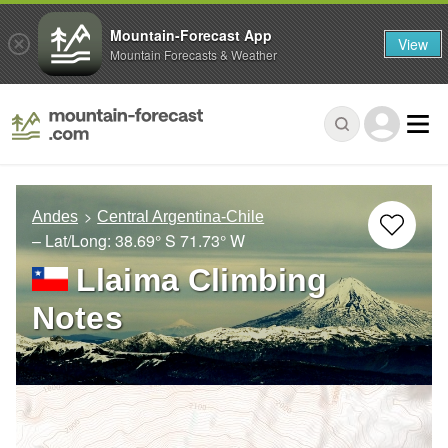
Mountain-Forecast App
View
Mountain Forecasts & Weather
Andes
Central Argentina-Chile
– Lat/Long:
38.69° S
71.73° W
Llaima Climbing
Notes