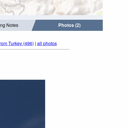
ing Notes
Photos (2)
from Turkey (496)
|
all photos