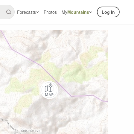
Forecasts
Photos
My
Mountains
Log In