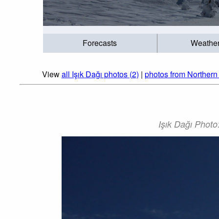
Forecasts
Weathe
View
all Işık Dağı photos (2)
|
photos from Northern 
Işık Dağı Photo