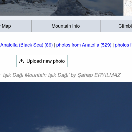
r Map
Mountain Info
Climb
Anatolia (Black Sea) (86)
|
photos from Anatolia (529)
|
photos 
Upload new photo
: 'Işık Dağı Mountain Işık Dağı' by Şahap ERYILMAZ