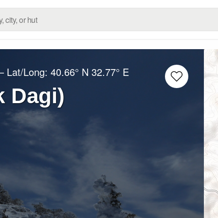
– Lat/Long:
40.66° N
32.77° E
k Dagi)