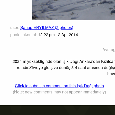
user:
Şahap ERYILMAZ (2 photos)
photo taken at:
12:22 pm 12 Apr 2014
Averag
2024 m yüksekliğinde olan Işık Dağı Ankara'dan Kızılca
rotadır.Zirveye gidiş ve dönüş 3-4 saat arasında değişm
hava
Click to submit a comment on this Işık Dağı photo
(Note: new comments may not appear immediately)