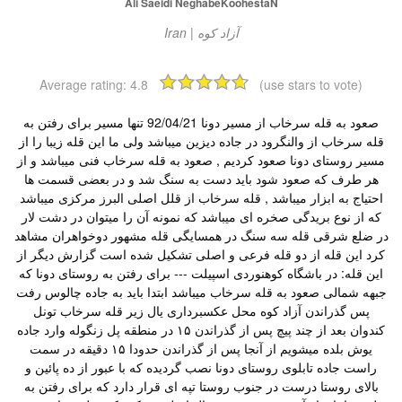
Ali Saeidi NeghabeKoohestaN
Average rating:
4.8
(use stars to vote)
صعود به قله سرخاب از مسیر دونا 92/04/21 تنها مسیر برای رفتن به
قله سرخاب از والنگرود در جاده دیزین میباشد ولی ما این قله زیبا را از
مسیر روستای دونا صعود کردیم , صعود به قله سرخاب فنی میباشد و از
هر طرف که صعود شود باید دست به سنگ شد و در بعضی قسمت ها
احتیاج به ابزار میباشد , قله سرخاب از قلل اصلی البرز مرکزی میباشد
که از نوع بریدگی صخره ای میباشد که نمونه آن را میتوان در دشت لار
در ضلع شرقی قله سه سنگ در همسایگی قله مشهور دوخواهران مشاهد
کرد این قله از دو قله فرعی و اصلی تشکیل شده است گزارش دیگر از
این قله: در باشگاه کوهنوردی اسپیلت --- برای رفتن به روستای دونا که
جبهه شمالی صعود به قله سرخاب میباشد ابتدا باید به جاده چالوس رفت
پس گذراندن آزاد کوه محل عکسبرداری یال زیر قله سرخاب تونل
کندوان بعد از چند پیچ پس از گذراندن ۱۵ در منطقه پل زنگوله وارد جاده
یوش بلده میشویم از آنجا پس از گذراندن حدودا ۱۵ دقیقه در سمت
راست جاده تابلوی روستای دونا نصب گردیده که با عبور از ده پائین و
بالای روستا درست در جنوب روستا تپه ای قرار دارد که برای رفتن به