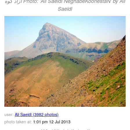
آزاد کوه‎‎ Photo: 'Ali Saeidi NeghabeKoohestaN' by Ali
Saeidi
user:
Ali Saeidi (3982 photos)
photo taken at:
1:01 pm 12 Jul 2013