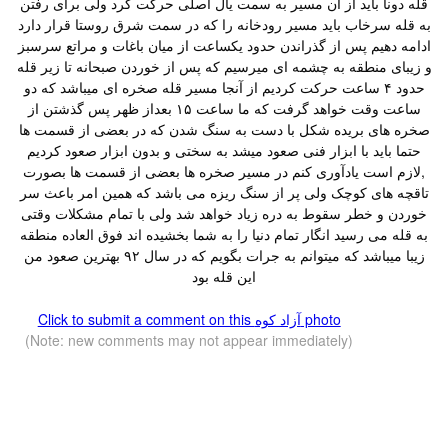
قله دونا باید از آن مسیر به سمت یال اصلی حرکت کرد ولی برای رفتن
به قله سرخاب باید مسیر رودخانه را که در سمت شرق روستا قرار دارد
ادامه دهیم پس از گذراندن حدود یکساعت از میان باغات و مراتع سرسبز
و زیبای منطقه به چشمه ای میرسیم که پس از خوردن صبحانه تا زیر قله
حدود ۴ ساعت حرکت کردیم از آنجا مسیر قله صخره ای میباشد که دو
ساعت وقت خواهد گرفت که ما ساعت ۱۵ بعداز ظهر پس گذشتن از
صخره های بریده شکل با دست به سنگ شدن که در بعضی از قسمت ها
حتما باید با ابزار فنی صعود میشد به سختی و بدون ابزار صعود کردیم
,لازم است یادآوری کنم در مسیر صخره ها بعضی از قسمت ها بصورت
تاقچه های کوچک ولی پر از سنگ ریزه می باشد که همین امر باعث سر
خوردن و خطر سقوط به دره زیاد خواهد شد ولی با تمام مشکلات وقتی
به قله می رسید انگار تمام دنیا را به شما بخشیده اند فوق العاده منطقه
زیبا میباشد که میتوانم به جرات بگویم که در سال ۹۲ بهترین صعود من
این قله بود
Click to submit a comment on this آزاد کوه‎‎ photo
(Note: new comments may not appear immediately)