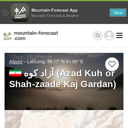
Mountain-Forecast App
View
Mountain Forecasts & Weather
– Lat/Long:
36.17° N
51.50° E
Alborz
آزاد کوه‎‎ (Azad Kuh or
Shah-zaade Kaj Gardan)