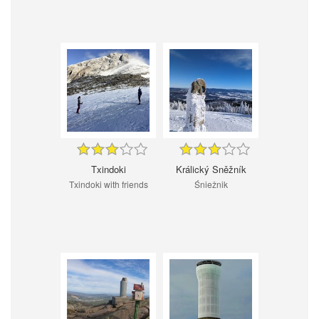
Txindoki
Králický Sněžník
Txindoki with friends
Śnieżnik