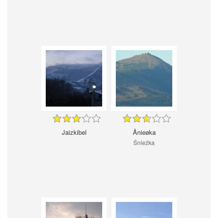
Jaizkibel
Ånieøka
Śnieżka