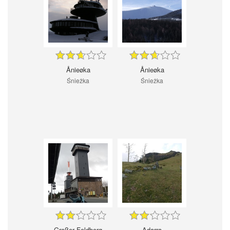
Ånieøka
Ånieøka
Śnieżka
Śnieżka
Großer Feldberg
Adarra