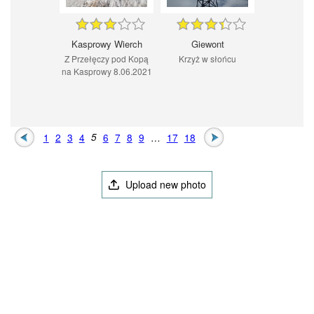
Kasprowy Wierch
Giewont
Z Przełęczy pod Kopą
Krzyż w słońcu
na Kasprowy 8.06.2021
1
2
3
4
5
6
7
8
9
…
17
18
Upload new photo