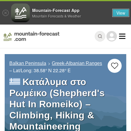
Mountain-Forecast App
View
Mountain Forecasts & Weather
Balkan Peninsula
Greek-Albanian Ranges
– Lat/Long:
38.58° N
22.28° E
Κατάλυμα στο
Ρωμέικο (Shepherd's
Hut In Romeiko) –
Climbing, Hiking &
Mountaineering