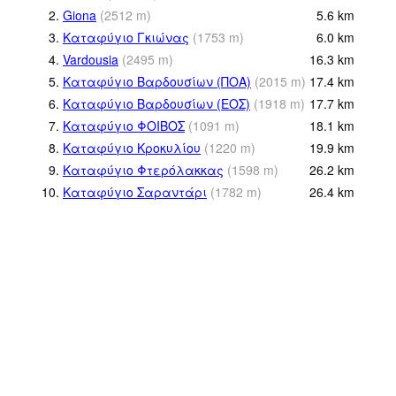
2.
Giona
(
2512
m
)
5.6
km
3.
Καταφύγιο Γκιώνας
(
1753
m
)
6.0
km
4.
Vardousia
(
2495
m
)
16.3
km
5.
Καταφύγιο Βαρδουσίων (ΠΟΑ)
(
2015
m
)
17.4
km
6.
Καταφύγιο Βαρδουσίων (ΕΟΣ)
(
1918
m
)
17.7
km
7.
Καταφύγιο ΦΟΙΒΟΣ
(
1091
m
)
18.1
km
8.
Καταφύγιο Κροκυλίου
(
1220
m
)
19.9
km
9.
Καταφύγιο Φτερόλακκας
(
1598
m
)
26.2
km
10.
Καταφύγιο Σαραντάρι
(
1782
m
)
26.4
km