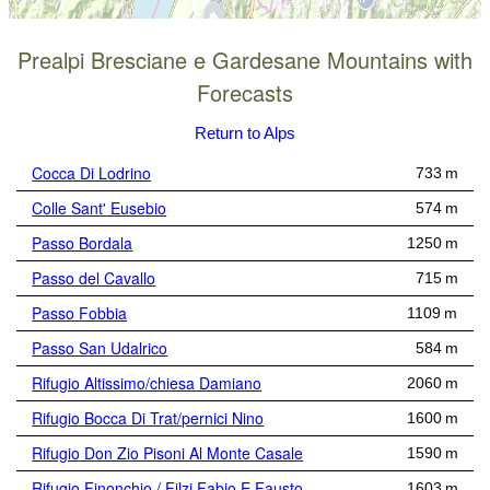
Prealpi Bresciane e Gardesane Mountains with
Forecasts
Return to Alps
Cocca Di Lodrino
733 m
Colle Sant' Eusebio
574 m
Passo Bordala
1250 m
Passo del Cavallo
715 m
Passo Fobbia
1109 m
Passo San Udalrico
584 m
Rifugio Altissimo/chiesa Damiano
2060 m
Rifugio Bocca Di Trat/pernici Nino
1600 m
Rifugio Don Zio Pisoni Al Monte Casale
1590 m
Rifugio Finonchio / Filzi Fabio E Fausto
1603 m