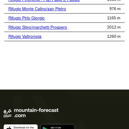
Rifugio Monte Calino/san Pietro
976 m
Rifugio Pirlo Giorgio
1165 m
Rifugio Stivo/marchetti Prospero
2012 m
Rifugio Valtrompia
1260 m