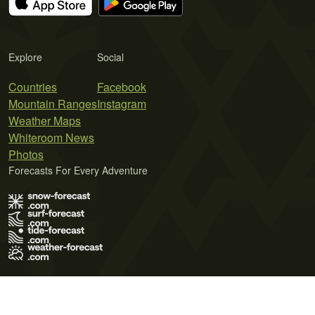
Explore
Social
Countries
Facebook
Mountain Ranges
Instagram
Weather Maps
Whiteroom News
Photos
Forecasts For Every Adventure
Terms of Use
Privacy Policy
Cookie Policy