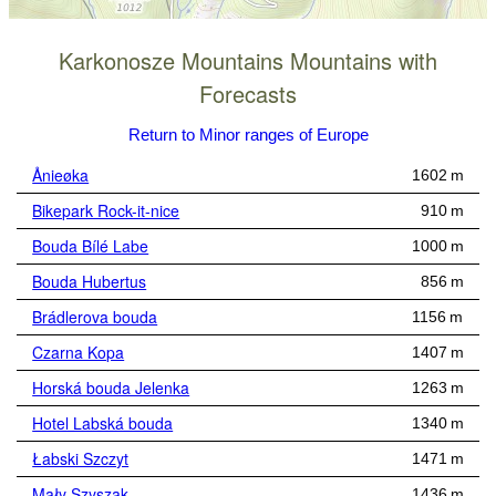
Karkonosze Mountains Mountains with
Forecasts
Return to Minor ranges of Europe
Ånieøka
1602 m
Bikepark Rock-it-nice
910 m
Bouda Bílé Labe
1000 m
Bouda Hubertus
856 m
Brádlerova bouda
1156 m
Czarna Kopa
1407 m
Horská bouda Jelenka
1263 m
Hotel Labská bouda
1340 m
Łabski Szczyt
1471 m
Mały Szyszak
1436 m