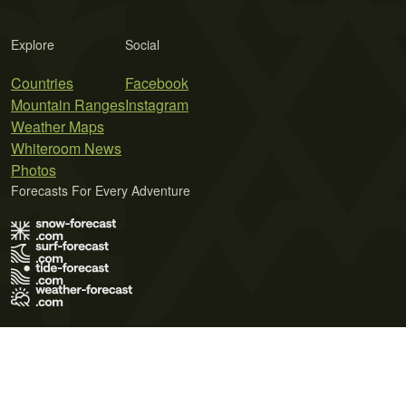
Explore
Social
Countries
Facebook
Mountain Ranges
Instagram
Weather Maps
Whiteroom News
Photos
Forecasts For Every Adventure
Terms of Use
Privacy Policy
Cookie Policy
Contact Us