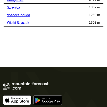
Szrenica
1362 m
Vosecká bouda
1260 m
Wielki Szyszak
1509 m