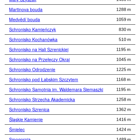
Martinova bouda
1288 m
Medvědí bouda
1059 m
Schronisko Kamieńczyk
830 m
Schronisko Kochanówka
510 m
Schronisko na Hali Szrenickiej
1195 m
Schronisko na Przełęczy Okraj
1045 m
Schronisko Odrodzenie
1225 m
Schronisko pod Łabskim Szczytem
1168 m
Schronisko Samotnia im. Waldemara Siemaszki
1195 m
Schronisko Strzecha Akademicka
1258 m
Schronisko Szrenica
1362 m
Śląskie Kamienie
1416 m
Śmielec
1424 m
Smogornia
1489 m