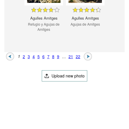
Agulles Amitges
Agulles Amitges
Refugio y Agujas de
Agujas de Amitges
Amitges
1
2
3
4
5
6
7
8
9
…
21
22
Upload new photo