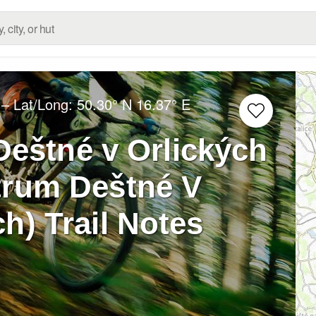
– Lat/Long:
50.30° N
16.37° E
Deštné v Orlických
trum Deštné V
h) Trail Notes