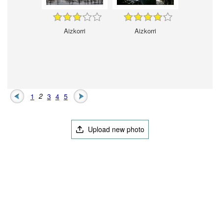
Aizkorri
Aizkorri
1
2
3
4
5
Upload new photo