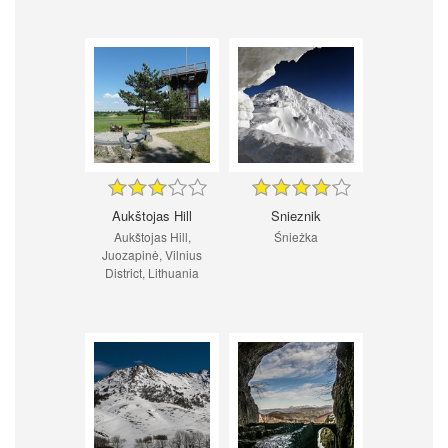
Aukštojas Hill
Snieznik
Aukštojas Hill,
Śnieżka
Juozapinė, Vilnius
District, Lithuania